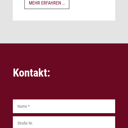
MEHR ERFAHREN …
Kontakt:
Alternat